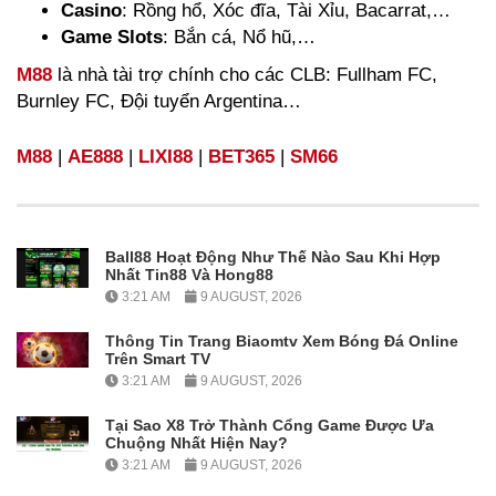
Casino
: Rồng hổ, Xóc đĩa, Tài Xỉu, Bacarrat,…
Game Slots
: Bắn cá, Nổ hũ,…
M88
là nhà tài trợ chính cho các CLB: Fullham FC,
Burnley FC, Đội tuyển Argentina…
M88
|
AE888
|
LIXI88
|
BET365
|
SM66
Ball88 Hoạt Động Như Thế Nào Sau Khi Hợp
Nhất Tin88 Và Hong88
3:21 AM
9 AUGUST, 2026
Thông Tin Trang Biaomtv Xem Bóng Đá Online
Trên Smart TV
3:21 AM
9 AUGUST, 2026
Tại Sao X8 Trở Thành Cổng Game Được Ưa
Chuộng Nhất Hiện Nay?
3:21 AM
9 AUGUST, 2026