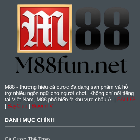
M88 - thương hiệu cá cược đa dạng sản phẩm và hỗ
trợ nhiều ngôn ngữ cho người chơi. Không chỉ nổi tiếng
tại Việt Nam, M88 phổ biến ở khu vực châu Á. |
BALL88
|
BayClub
|
BiaomTV
DANH MỤC CHÍNH
Cá Cược Thể Thao