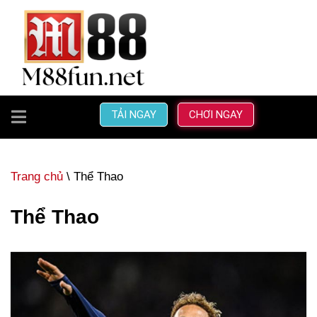
TOGGLE
TẢI NGAY
CHƠI NGAY
NAVIGATION
Trang chủ
\ Thể Thao
Thể Thao