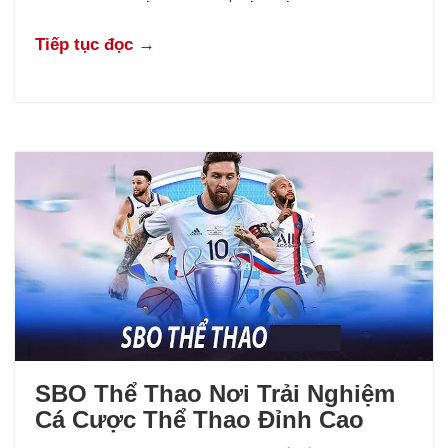
Tiếp tục đọc →
SBO Thể Thao Nơi Trải Nghiệm
Cá Cược Thể Thao Đỉnh Cao