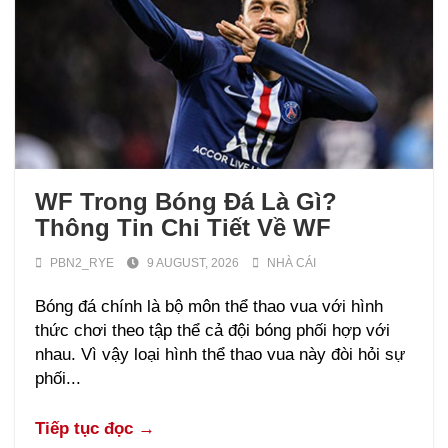
WF Trong Bóng Đá Là Gì?
Thông Tin Chi Tiết Về WF
PBN2_RYE
9 AUGUST, 2026
NHÀ CÁI
Bóng đá chính là bộ môn thể thao vua với hình
thức chơi theo tập thể cả đội bóng phối hợp với
nhau. Vì vậy loại hình thể thao vua này đòi hỏi sự
phối...
Tiếp tục đọc →