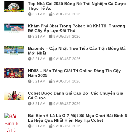
Top Nhà Cái 2025 Bùng Nổ Trải Nghiệm Cá Cược
Thực Tế Ảo
3:21 AM
9 AUGUST, 2026
Khám Phá 3bet Trong Poker: Vũ Khí Tối Thượng
Để Gây Áp Lực Đối Thủ
3:21 AM
9 AUGUST, 2026
Biaomtv – Cập Nhật Trực Tiếp Các Trận Bóng Đá
Mới Nhất
3:21 AM
9 AUGUST, 2026
HD88 – Nền Tảng Giải Trí Online Đáng Tin Cậy
Năm 2025
3:21 AM
9 AUGUST, 2026
Cobet Được Đánh Giá Cao Bởi Các Chuyên Gia
Cá Cược
3:21 AM
9 AUGUST, 2026
Bài Binh 6 Lá Là Gì? Một Số Mẹo Chơi Bài Binh 6
Lá Hiệu Quả Nhất Hiện Nay Tại Cobet
3:21 AM
9 AUGUST, 2026