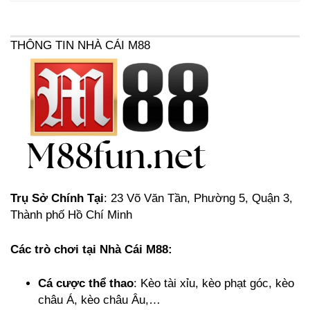
THÔNG TIN NHÀ CÁI M88
Trụ Sở Chính Tại
: 23 Võ Văn Tần, Phường 5, Quận 3,
Thành phố Hồ Chí Minh
Các trò chơi tại Nhà Cái M88:
Cá cược thể thao
: Kèo tài xỉu, kèo phạt góc, kèo
châu Á, kèo châu Âu,…