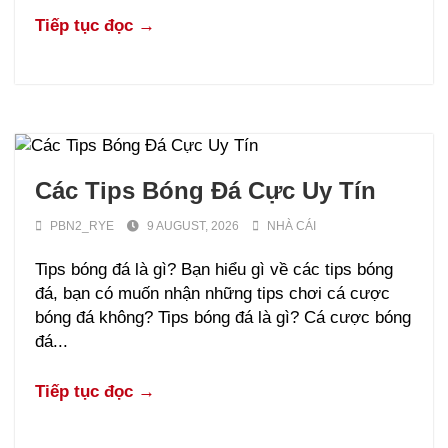
Tiếp tục đọc →
Các Tips Bóng Đá Cực Uy Tín
PBN2_RYE
9 AUGUST, 2026
NHÀ CÁI
Tips bóng đá là gì? Bạn hiểu gì về các tips bóng
đá, bạn có muốn nhận những tips chơi cá cược
bóng đá không? Tips bóng đá là gì? Cá cược bóng
đá...
Tiếp tục đọc →