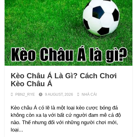
Kèo Châu Á Là Gì? Cách Chơi
Kèo Châu Á
PBN2_RYE
9 AUGUST, 2026
NHÀ CÁI
Kèo châu Á có lẽ là một loại kèo cược bóng đá
không còn xa lạ với bất cứ người đam mê cá độ
nào. Thế nhưng đối với những người chơi mới,
loại...