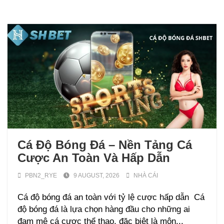
Cá Độ Bóng Đá – Nền Tảng Cá
Cược An Toàn Và Hấp Dẫn
PBN2_RYE
9 AUGUST, 2026
NHÀ CÁI
Cá độ bóng đá an toàn với tỷ lệ cược hấp dẫn Cá
độ bóng đá là lựa chọn hàng đầu cho những ai
đam mê cá cược thể thao, đặc biệt là môn...