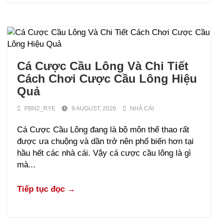
Cá Cược Cầu Lông Và Chi Tiết
Cách Chơi Cược Cầu Lông Hiệu
Quả
PBN2_RYE
9 AUGUST, 2026
NHÀ CÁI
Cá Cược Cầu Lông đang là bộ môn thể thao rất
được ưa chuộng và dần trở nên phổ biến hơn tại
hầu hết các nhà cái. Vậy cá cược cầu lông là gì
mà...
Tiếp tục đọc →