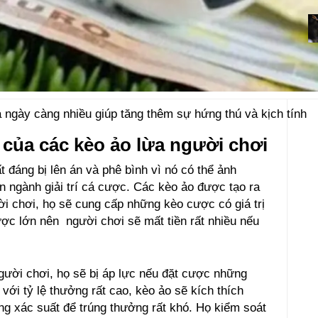
ngày càng nhiều giúp tăng thêm sự hứng thú và kịch tính
của các kèo ảo lừa người chơi
t đáng bị lên án và phê bình vì nó có thể ảnh
n ngành giải trí cá cược. Các kèo ảo được tạo ra
ời chơi, họ sẽ cung cấp những kèo cược có giá trị
cược lớn nên người chơi sẽ mất tiền rất nhiều nếu
ười chơi, họ sẽ bị áp lực nếu đặt cược những
n với tỷ lệ thưởng rất cao, kèo ảo sẽ kích thích
g xác suất để trúng thưởng rất khó. Họ kiểm soát