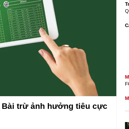
T
Q
C
M
F
M
 Bài trừ ảnh hưởng tiêu cực