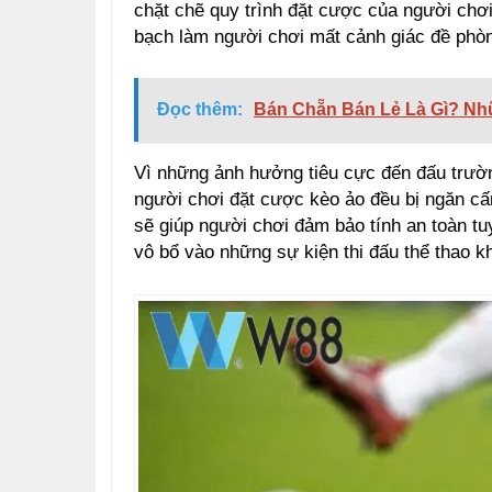
chặt chẽ quy trình đặt cược của người chơ
bạch làm người chơi mất cảnh giác đề phò
Đọc thêm:
Bán Chẵn Bán Lẻ Là Gì? N
Vì những ảnh hưởng tiêu cực đến đấu trườn
người chơi đặt cược kèo ảo đều bị ngăn cấm
sẽ giúp người chơi đảm bảo tính an toàn tu
vô bổ vào những sự kiện thi đấu thể thao k