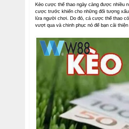
Kèo cược thể thao ngày càng được nhiều n
cược trước khiến cho những đối tượng xấu
lừa người chơi. Do đó, cá cược thể thao có
vượt qua và chinh phục nó để bạn cải thiện