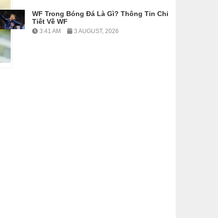
WF Trong Bóng Đá Là Gì? Thông Tin Chi
Tiết Về WF
3:41 AM
3 AUGUST, 2026