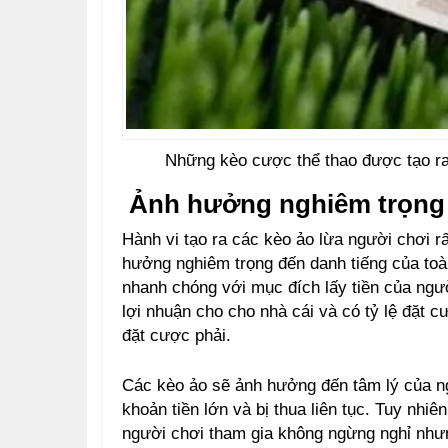
Những kèo cược thể thao được tạo ra 
Ảnh hưởng nghiêm trọng 
Hành vi tạo ra các kèo ảo lừa người chơi rấ
hưởng nghiêm trọng đến danh tiếng của toà
nhanh chóng với mục đích lấy tiền của ngư
lợi nhuận cho cho nhà cái và có tỷ lệ đặt 
đặt cược phải.
Các kèo ảo sẽ ảnh hưởng đến tâm lý của ng
khoản tiền lớn và bị thua liên tục. Tuy nhiê
người chơi tham gia không ngừng nghỉ nhưn