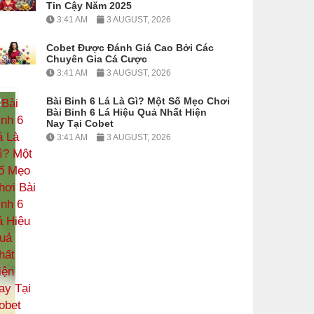
Tin Cậy Năm 2025
3:41 AM
3 AUGUST, 2026
Cobet Được Đánh Giá Cao Bởi Các
Chuyên Gia Cá Cược
3:41 AM
3 AUGUST, 2026
Bài Binh 6 Lá Là Gì? Một Số Mẹo Chơi
Bài Binh 6 Lá Hiệu Quả Nhất Hiện
Nay Tại Cobet
3:41 AM
3 AUGUST, 2026