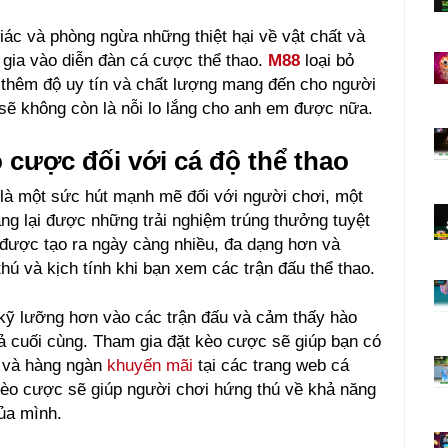
iác và phòng ngừa những thiệt hại về vật chất và
m gia vào diễn đàn cá cược thể thao.
M88
loại bỏ
 thêm độ uy tín và chất lượng mang đến cho người
 sẽ không còn là nỗi lo lắng cho anh em được nữa.
 cược đối với cá độ thể thao
là một sức hút mạnh mẽ đối với người chơi, một
ang lại được những trải nghiệm trúng thưởng tuyệt
được tạo ra ngày càng nhiều, đa dạng hơn và
ú và kịch tính khi bạn xem các trận đấu thể thao.
 kỹ lưỡng hơn vào các trận đấu và cảm thấy hào
uả cuối cùng. Tham gia đặt kèo cược sẽ giúp bạn có
 và hàng ngàn
khuyến mãi
tại các trang web cá
èo cược sẽ giúp người chơi hứng thú về khả năng
ủa mình.