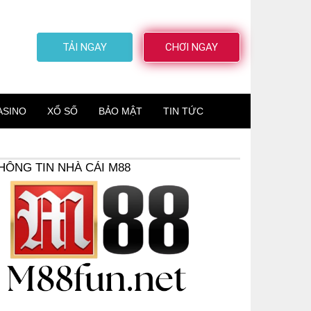
TẢI NGAY
CHƠI NGAY
ASINO
XỔ SỐ
BẢO MẬT
TIN TỨC
HÔNG TIN NHÀ CÁI M88