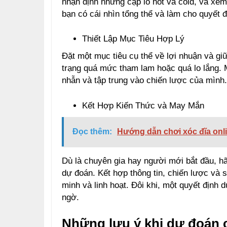
nhận định những cặp lô hot và cold, và xem
bạn có cái nhìn tổng thể và làm cho quyết đ
Thiết Lập Mục Tiêu Hợp Lý
Đặt một mục tiêu cụ thể về lợi nhuận và giữ
trạng quá mức tham lam hoặc quá lo lắng. M
nhẫn và tập trung vào chiến lược của mình.
Kết Hợp Kiến Thức và May Mắn
Đọc thêm:
Hướng dẫn chơi xóc đĩa onlin
Dù là chuyên gia hay người mới bắt đầu, h
dự đoán. Kết hợp thông tin, chiến lược và 
minh và linh hoạt. Đôi khi, một quyết định 
ngờ.
Những lưu ý khi dự đoán 