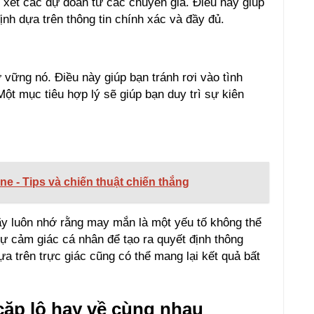
 xét các dự đoán từ các chuyên gia. Điều này giúp
ịnh dựa trên thông tin chính xác và đầy đủ.
 vững nó. Điều này giúp bạn tránh rơi vào tình
ột mục tiêu hợp lý sẽ giúp bạn duy trì sự kiên
e - Tips và chiến thuật chiến thắng
ãy luôn nhớ rằng may mắn là một yếu tố không thể
sự cảm giác cá nhân để tạo ra quyết định thông
dựa trên trực giác cũng có thể mang lại kết quả bất
cặp lô hay về cùng nhau