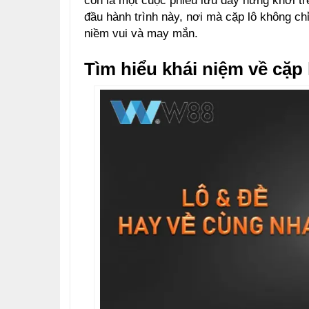
còn là một cuộc phiêu lưu đầy hứng khởi 
đầu hành trình này, nơi mà cặp lô không ch
niềm vui và may mắn.
Tìm hiểu khái niệm về cặp