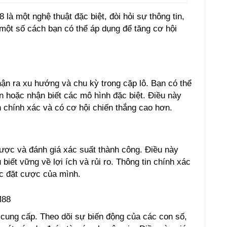
là một nghệ thuật đặc biệt, đòi hỏi sự thông tin,
một số cách bạn có thể áp dụng để tăng cơ hội
hận ra xu hướng và chu kỳ trong cặp lô. Bạn có thể
n hoặc nhận biết các mô hình đặc biệt. Điều này
n chính xác và có cơ hội chiến thắng cao hơn.
 cược và đánh giá xác suất thành công. Điều này
biết vững về lợi ích và rủi ro. Thông tin chính xác
ợc đặt cược của mình.
M88
cung cấp. Theo dõi sự biến động của các con số,