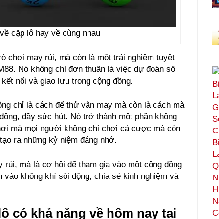
 về cặp lô hay về cùng nhau
rò chơi may rủi, mà còn là một trải nghiệm tuyệt
M88. Nó không chỉ đơn thuần là việc dự đoán số
kết nối và giao lưu trong cộng đồng.
không chỉ là cách để thử vận may mà còn là cách mà
 động, đầy sức hút. Nó trở thành một phần không
m, nơi mà mọi người không chỉ chơi cá cược mà còn
 tạo ra những kỷ niệm đáng nhớ.
ay rủi, mà là cơ hội để tham gia vào một cộng đồng
vào không khí sôi động, chia sẻ kinh nghiệm và
ô có khả năng về hôm nay tại