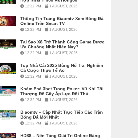
12:32 PM
1 AUGUST, 2026
Thông Tin Trang Biaomtv Xem Bóng Đá
Online Trên Smart TV
12:32 PM
1 AUGUST, 2026
Tại Sao X8 Trở Thành Cổng Game Được
Ưa Chuộng Nhất Hiện Nay?
12:32 PM
1 AUGUST, 2026
Top Nhà Cái 2025 Bùng Nổ Trải Nghiệm
Cá Cược Thực Tế Ảo
12:32 PM
1 AUGUST, 2026
Khám Phá 3bet Trong Poker: Vũ Khí Tối
Thượng Để Gây Áp Lực Đối Thủ
12:32 PM
1 AUGUST, 2026
Biaomtv – Cập Nhật Trực Tiếp Các Trận
Bóng Đá Mới Nhất
12:32 PM
1 AUGUST, 2026
HD88 – Nền Tảng Giải Trí Online Đáng