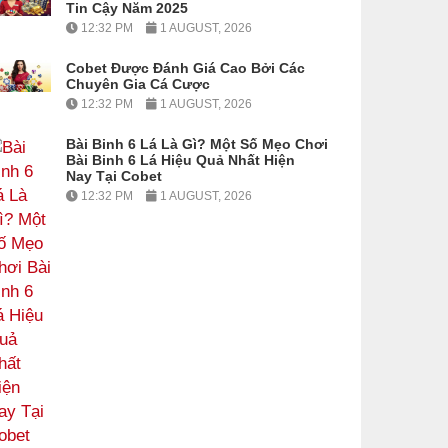
Tin Cậy Năm 2025
12:32 PM
1 AUGUST, 2026
Cobet Được Đánh Giá Cao Bởi Các
Chuyên Gia Cá Cược
12:32 PM
1 AUGUST, 2026
Bài Binh 6 Lá Là Gì? Một Số Mẹo Chơi
Bài Binh 6 Lá Hiệu Quả Nhất Hiện
Nay Tại Cobet
12:32 PM
1 AUGUST, 2026