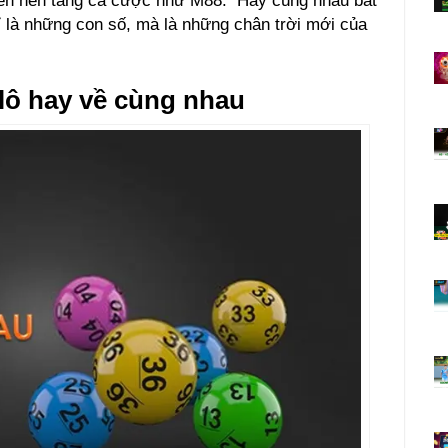
trên nền tảng cá cược như M88. Hãy cùng nhau bắt
ỉ là những con số, mà là những chân trời mới của
 lô hay về cùng nhau