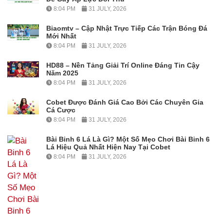
8:04 PM
31 JULY, 2026
Biaomtv – Cập Nhật Trực Tiếp Các Trận Bóng Đá
Mới Nhất
8:04 PM
31 JULY, 2026
HD88 – Nền Tảng Giải Trí Online Đáng Tin Cậy
Năm 2025
8:04 PM
31 JULY, 2026
Cobet Được Đánh Giá Cao Bởi Các Chuyên Gia
Cá Cược
8:04 PM
31 JULY, 2026
Bài Binh 6 Lá Là Gì? Một Số Mẹo Chơi Bài Binh 6
Lá Hiệu Quả Nhất Hiện Nay Tại Cobet
8:04 PM
31 JULY, 2026