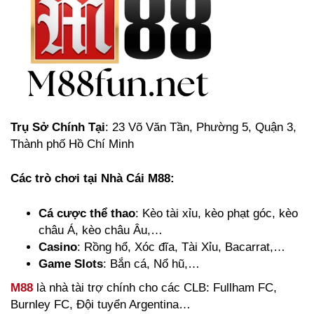
Trụ Sở Chính Tại
: 23 Võ Văn Tần, Phường 5, Quận 3,
Thành phố Hồ Chí Minh
Các trò chơi tại Nhà Cái M88:
Cá cược thể thao
: Kèo tài xỉu, kèo phạt góc, kèo
châu Á, kèo châu Âu,…
Casino
: Rồng hổ, Xóc đĩa, Tài Xỉu, Bacarrat,…
Game Slots
: Bắn cá, Nổ hũ,…
M88
là nhà tài trợ chính cho các CLB: Fullham FC,
Burnley FC, Đội tuyển Argentina…