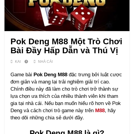
Pok Deng M88 Một Trò Chơi
Bài Đầy Hấp Dẫn và Thú Vị
KAI
NHÀ CÁI
Game bài
Pok Deng M88
đặc trưng bởi luật cược
đơn giản và mang lại trải nghiệm giải trí cao.
Chính điều này đã làm cho trò chơi trở thành sự
lựa chọn ưa thích của nhiều thành viên khi tham
gia tại nhà cái. Nếu bạn muốn hiểu rõ hơn về Pok
Deng và cách chơi trò game này trên
M88
, hãy
theo dõi những chia sẻ dưới đây.
Pok Deng M88 là gì?