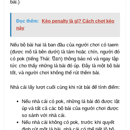
bài.)
Đọc thêm:
Kèo penalty là gì? Cách chơi kèo
này
Nếu bộ bài hai lá ban đầu của người chơi có taem
(được mô tả bên dưới) là tám hoặc chín, người đó
có pok (tiếng Thái: ป๊อก) thông báo nó và ngay lập
tức cho thấy những lá bài đó úp. Đây là một bộ bài
tốt, và người chơi không thể rút thêm bài.
Nhà cái lấy lượt cuối cùng khi rút bài để tính điểm:
Nếu nhà cái có pok, những lá bài đó được lật
úp và tất cả các bộ bài của người chơi được
so sánh với nhà cái.
Nếu nhà cái không có pok, trước khi quyết
định rút một lá bài, nhà cái có thể tiết lộ bộ