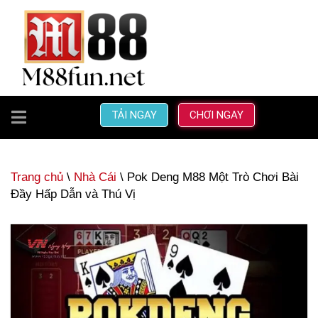
TOGGLE
TẢI NGAY
CHƠI NGAY
NAVIGATION
Trang chủ
\
Nhà Cái
\ Pok Deng M88 Một Trò Chơi Bài
Đầy Hấp Dẫn và Thú Vị