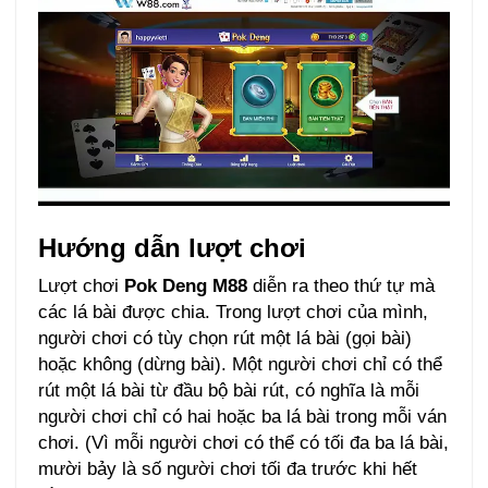
Hướng dẫn lượt chơi
Lượt chơi
Pok Deng M88
diễn ra theo thứ tự mà
các lá bài được chia. Trong lượt chơi của mình,
người chơi có tùy chọn rút một lá bài (gọi bài)
hoặc không (dừng bài). Một người chơi chỉ có thể
rút một lá bài từ đầu bộ bài rút, có nghĩa là mỗi
người chơi chỉ có hai hoặc ba lá bài trong mỗi ván
chơi. (Vì mỗi người chơi có thể có tối đa ba lá bài,
mười bảy là số người chơi tối đa trước khi hết