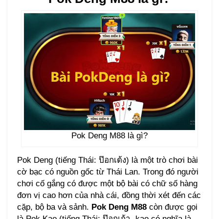
Pok Deng M88 là gì?
Pok Deng (tiếng Thái: ป๊อกเด้ง) là một trò chơi bài
cờ bạc có nguồn gốc từ Thái Lan. Trong đó người
chơi cố gắng có được một bộ bài có chữ số hàng
đơn vị cao hơn của nhà cái, đồng thời xét đến các
cặp, bộ ba và sảnh.
Pok Deng M88
còn được gọi
là Pok Kao (tiếng Thái: ป๊อกเก้า, kao có nghĩa là