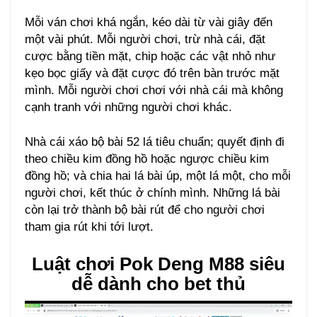
Mỗi ván chơi khá ngắn, kéo dài từ vài giây đến
một vài phút. Mỗi người chơi, trừ nhà cái, đặt
cược bằng tiền mặt, chip hoặc các vật nhỏ như
kẹo bọc giấy và đặt cược đó trên bàn trước mặt
mình. Mỗi người chơi chơi với nhà cái mà không
cạnh tranh với những người chơi khác.
Nhà cái xáo bộ bài 52 lá tiêu chuẩn; quyết định đi
theo chiều kim đồng hồ hoặc ngược chiều kim
đồng hồ; và chia hai lá bài úp, một lá một, cho mỗi
người chơi, kết thúc ở chính mình. Những lá bài
còn lại trở thành bộ bài rút để cho người chơi
tham gia rút khi tới lượt.
Luật chơi Pok Deng M88 siêu
dễ dành cho bet thủ