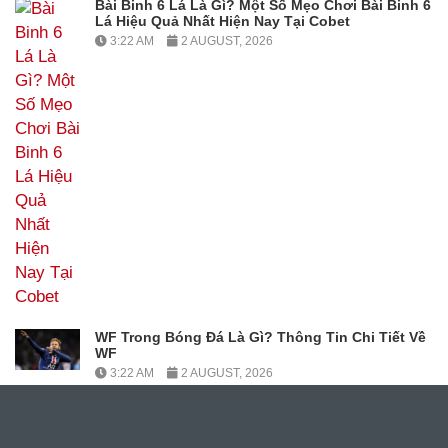
Bài Binh 6 Lá Là Gì? Một Số Mẹo Chơi Bài Binh 6
Lá Hiệu Quả Nhất Hiện Nay Tại Cobet
3:22 AM
2 AUGUST, 2026
WF Trong Bóng Đá Là Gì? Thông Tin Chi Tiết Về
WF
3:22 AM
2 AUGUST, 2026