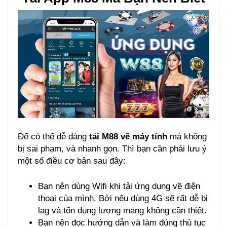
Để có thể dễ dàng
tải M88 về máy tính
mà không
bị sai phạm, và nhanh gọn. Thì bạn cần phải lưu ý
một số điều cơ bản sau đây:
Bạn nên dùng Wifi khi tải ứng dụng về điện
thoại của mình. Bởi nếu dùng 4G sẽ rất dễ bị
lag và tốn dung lượng mạng không cần thiết.
Bạn nên đọc hướng dẫn và làm đúng thủ tục