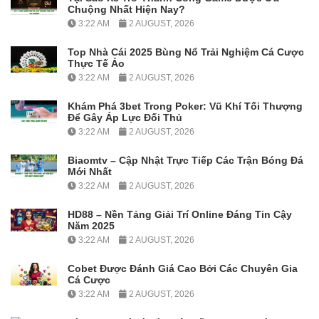
Chuộng Nhất Hiện Nay?
3:22 AM
2 AUGUST, 2026
Top Nhà Cái 2025 Bùng Nổ Trải Nghiệm Cá Cược
Thực Tế Ảo
3:22 AM
2 AUGUST, 2026
Khám Phá 3bet Trong Poker: Vũ Khí Tối Thượng
Để Gây Áp Lực Đối Thủ
3:22 AM
2 AUGUST, 2026
Biaomtv – Cập Nhật Trực Tiếp Các Trận Bóng Đá
Mới Nhất
3:22 AM
2 AUGUST, 2026
HD88 – Nền Tảng Giải Trí Online Đáng Tin Cậy
Năm 2025
3:22 AM
2 AUGUST, 2026
Cobet Được Đánh Giá Cao Bởi Các Chuyên Gia
Cá Cược
3:22 AM
2 AUGUST, 2026