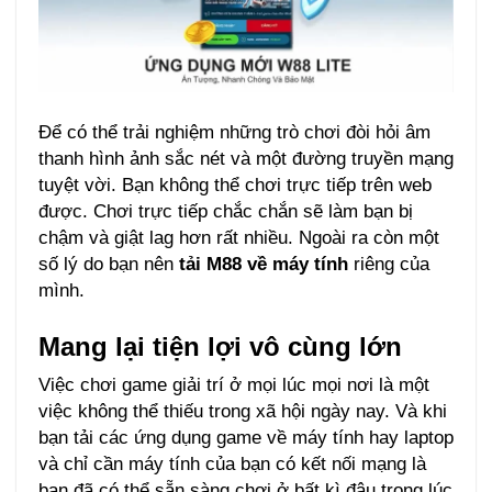
Để có thể trải nghiệm những trò chơi đòi hỏi âm
thanh hình ảnh sắc nét và một đường truyền mạng
tuyệt vời. Bạn không thể chơi trực tiếp trên web
được. Chơi trực tiếp chắc chắn sẽ làm bạn bị
chậm và giật lag hơn rất nhiều. Ngoài ra còn một
số lý do bạn nên
tải M88 về máy tính
riêng của
mình.
Mang lại tiện lợi vô cùng lớn
Việc chơi game giải trí ở mọi lúc mọi nơi là một
việc không thể thiếu trong xã hội ngày nay. Và khi
bạn tải các ứng dụng game về máy tính hay laptop
và chỉ cần máy tính của bạn có kết nối mạng là
bạn đã có thể sẵn sàng chơi ở bất kì đâu trong lúc