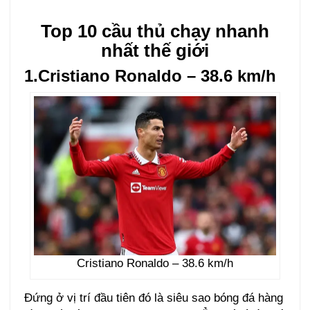
Top 10 cầu thủ chạy nhanh
nhất thế giới
1.Cristiano Ronaldo – 38.6 km/h
Cristiano Ronaldo – 38.6 km/h
Đứng ở vị trí đầu tiên đó là siêu sao bóng đá hàng