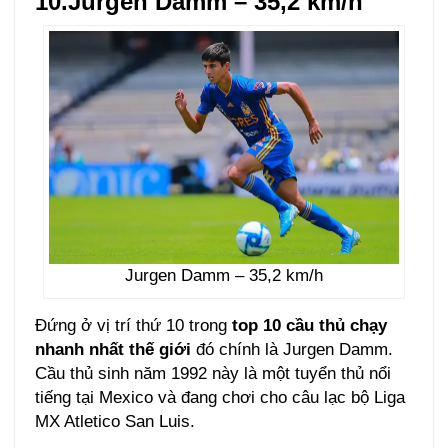
10.Jurgen Damm – 35,2 km/h
Jurgen Damm – 35,2 km/h
Đứng ở vị trí thứ 10 trong
top 10 cầu thủ chạy
nhanh nhất thế giới
đó chính là Jurgen Damm.
Cầu thủ sinh năm 1992 này là một tuyển thủ nổi
tiếng tại Mexico và đang chơi cho câu lạc bộ Liga
MX Atletico San Luis.