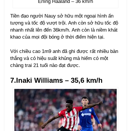
Erling Haaland – 36 km/h
Tiền đạo người Nauy sở hữu một ngoại hình ấn
tượng và tốc độ vượt trội. Anh còn sở hữu tốc độ
nhanh nhất lên đến 36km/h. Anh còn là niềm khát
khao của mọi đội bóng ở thời điểm hiện tại.
Với chiều cao 1m9 anh đã ghi được rất nhiều bàn
thắng và có hiệu suất khủng mà hiếm có một
chàng trai 21 tuổi nào đạt được.
7.Inaki Williams – 35,6 km/h