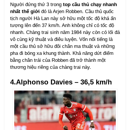
Người đứng thứ 3 trong
top cầu thủ chạy nhanh
nhất thế giới
đó là Arjen Robben. Cầu thủ quốc
tịch người Hà Lan này sở hữu một tốc độ khá ấn
tượng lên đến 37 km/h. Anh không chỉ có tốc độ
nhanh. Chàng trai sinh năm 1984 này còn có lối đá
vô cùng kỹ thuật và điêu luyện. Vốn nổi tiếng là
một cầu thủ sở hữu đôi chân ma thuật và những
pha đi bóng xa khung thành. Khả năng dứt điểm
bằng chân trái của Robben đã trở thành một
thương hiệu riêng của chàng trai này.
4.Alphonso Davies – 36,5 km/h