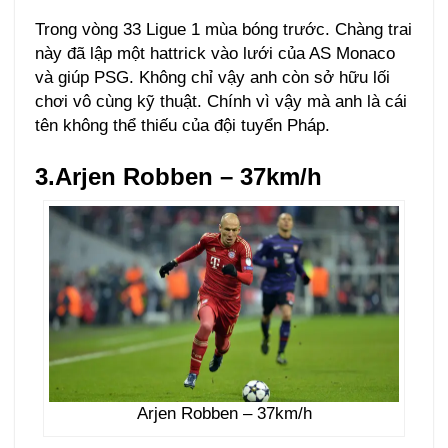
Trong vòng 33 Ligue 1 mùa bóng trước. Chàng trai
này đã lập một hattrick vào lưới của AS Monaco
và giúp PSG. Không chỉ vậy anh còn sở hữu lối
chơi vô cùng kỹ thuật. Chính vì vậy mà anh là cái
tên không thể thiếu của đội tuyển Pháp.
3.Arjen Robben – 37km/h
Arjen Robben – 37km/h