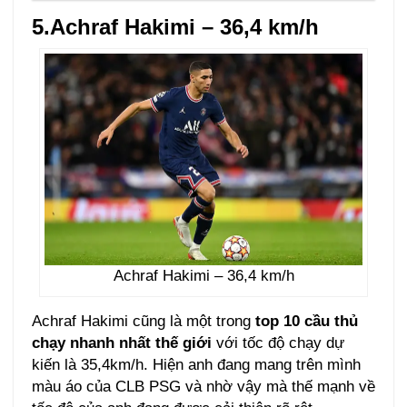
5.Achraf Hakimi – 36,4 km/h
Achraf Hakimi – 36,4 km/h
Achraf Hakimi cũng là một trong
top 10 cầu thủ
chạy nhanh nhất thế giới
với tốc độ chạy dự
kiến là 35,4km/h. Hiện anh đang mang trên mình
màu áo của CLB PSG và nhờ vậy mà thế mạnh về