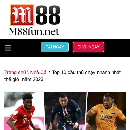
TOGGLE
TẢI NGAY
CHƠI NGAY
NAVIGATION
Trang chủ
\
Nhà Cái
\ Top 10 cầu thủ chạy nhanh nhất
thế giới năm 2023