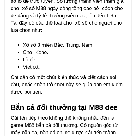
số lô đề trực tuyến. Số lượng thành viên tham gia
chơi xổ số M88 ngày càng tăng cao bởi cách chơi
dễ dàng và tỷ lệ thưởng siêu cao, lên đến 1:95.
Tại đây có các thể loại chơi xổ số cho người chơi
lựa chọn như:
Xổ số 3 miền Bắc, Trung, Nam
Chơi Keno.
Lô đề.
Vietlott.
Chỉ cần có một chút kiến thức và biết cách soi
cầu, chắc chắn trò chơi này sẽ giúp anh em kiếm
được bội tiền.
Bắn cá đổi thưởng tại M88 dee
Cái tên tiếp theo không thể không nhắc đến là
game M88 bắn cá đổi thưởng. Có nguồn gốc từ
máy bắn cá, bắn cá online được cải tiến thành