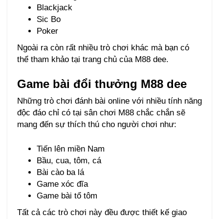
Blackjack
Sic Bo
Poker
Ngoài ra còn rất nhiều trò chơi khác mà bạn có
thể tham khảo tại trang chủ của M88 dee.
Game bài đổi thưởng M88 dee
Những trò chơi đánh bài online với nhiều tính năng
độc đáo chỉ có tại sân chơi M88 chắc chắn sẽ
mang đến sự thích thú cho người chơi như:
Tiến lên miền Nam
Bầu, cua, tôm, cá
Bài cào ba lá
Game xóc đĩa
Game bài tổ tôm
Tất cả các trò chơi này đều được thiết kế giao