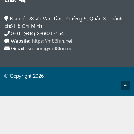
LIÊN HỆ
Địa chỉ: 23 Võ Văn Tần, Phường 5, Quận 3, Thành
phố Hồ Chí Minh
SĐT: (+84) 2868217154
Website:
https://m88fun.net
Gmail:
support@m88fun.net
© Copyright 2026