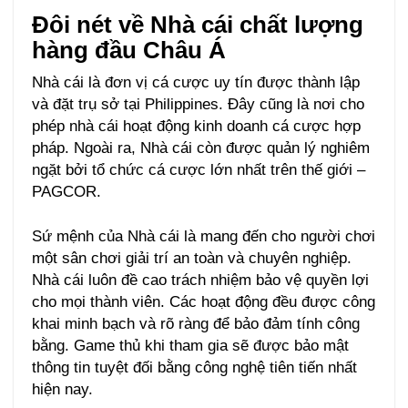
Đôi nét về Nhà cái chất lượng
hàng đầu Châu Á
Nhà cái là đơn vị cá cược uy tín được thành lập
và đặt trụ sở tại Philippines. Đây cũng là nơi cho
phép nhà cái hoạt động kinh doanh cá cược hợp
pháp. Ngoài ra, Nhà cái còn được quản lý nghiêm
ngặt bởi tổ chức cá cược lớn nhất trên thế giới –
PAGCOR.
Sứ mệnh của Nhà cái là mang đến cho người chơi
một sân chơi giải trí an toàn và chuyên nghiệp.
Nhà cái luôn đề cao trách nhiệm bảo vệ quyền lợi
cho mọi thành viên. Các hoạt động đều được công
khai minh bạch và rõ ràng để bảo đảm tính công
bằng. Game thủ khi tham gia sẽ được bảo mật
thông tin tuyệt đối bằng công nghệ tiên tiến nhất
hiện nay.