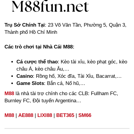
Trụ Sở Chính Tại
: 23 Võ Văn Tần, Phường 5, Quận 3,
Thành phố Hồ Chí Minh
Các trò chơi tại Nhà Cái M88:
Cá cược thể thao
: Kèo tài xỉu, kèo phạt góc, kèo
châu Á, kèo châu Âu,…
Casino
: Rồng hổ, Xóc đĩa, Tài Xỉu, Bacarrat,…
Game Slots
: Bắn cá, Nổ hũ,…
M88
là nhà tài trợ chính cho các CLB: Fullham FC,
Burnley FC, Đội tuyển Argentina…
M88
|
AE888
|
LIXI88
|
BET365
|
SM66