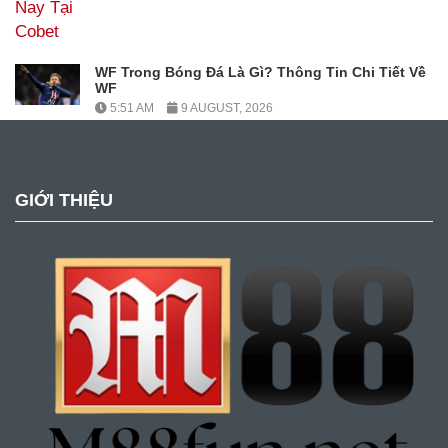
WF Trong Bóng Đá Là Gì? Thông Tin Chi Tiết Về
WF
5:51 AM
9 AUGUST, 2026
GIỚI THIỆU