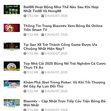
Ball88 Hoạt Động Như Thế Nào Sau Khi Hợp
Nhất Tin88 Và Hong88
5:51 AM
9 AUGUST, 2026
Thông Tin Trang Biaomtv Xem Bóng Đá Online
Trên Smart TV
5:51 AM
9 AUGUST, 2026
Tại Sao X8 Trở Thành Cổng Game Được Ưa
Chuộng Nhất Hiện Nay?
5:51 AM
9 AUGUST, 2026
Top Nhà Cái 2025 Bùng Nổ Trải Nghiệm Cá Cược
Thực Tế Ảo
5:51 AM
9 AUGUST, 2026
Khám Phá 3bet Trong Poker: Vũ Khí Tối Thượng
Để Gây Áp Lực Đối Thủ
5:51 AM
9 AUGUST, 2026
Biaomtv – Cập Nhật Trực Tiếp Các Trận Bóng Đá
Mới Nhất
5:51 AM
9 AUGUST, 2026