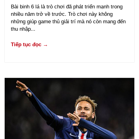
Bài binh 6 lá là trò chơi đã phát triển mạnh trong
nhiều năm trở về trước. Trò chơi này không
những giúp game thủ giải trí mà nó còn mang đến
thu nhập...
Tiếp tục đọc →