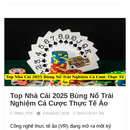
Top Nhà Cái 2025 Bùng Nổ Trải
Nghiệm Cá Cược Thực Tế Ảo
PBN2_RYE
4 AUGUST, 2026
NHÀ CÁI UY TÍN
Công nghệ thực tế ảo (VR) đang mở ra một kỷ