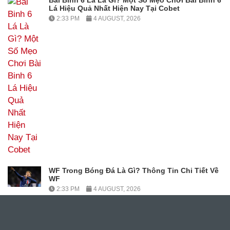
Lá Hiệu Quả Nhất Hiện Nay Tại Cobet
2:33 PM
4 AUGUST, 2026
WF Trong Bóng Đá Là Gì? Thông Tin Chi Tiết Về
WF
2:33 PM
4 AUGUST, 2026