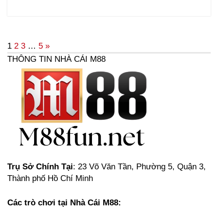
1
2
3
…
5
»
THÔNG TIN NHÀ CÁI M88
Trụ Sở Chính Tại
: 23 Võ Văn Tần, Phường 5, Quận 3,
Thành phố Hồ Chí Minh
Các trò chơi tại Nhà Cái M88: