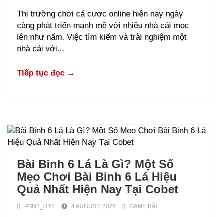
Thị trường chơi cá cược online hiện nay ngày
càng phát triển mạnh mẽ với nhiều nhà cái mọc
lên như nấm. Việc tìm kiếm và trải nghiệm một
nhà cái với...
Tiếp tục đọc →
Bài Binh 6 Lá Là Gì? Một Số
Mẹo Chơi Bài Binh 6 Lá Hiệu
Quả Nhất Hiện Nay Tại Cobet
PBN2_RYE
4 AUGUST, 2026
GAME BÀI