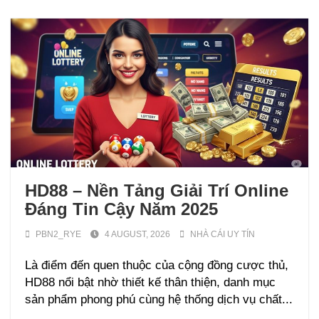
HD88 – Nền Tảng Giải Trí Online
Đáng Tin Cậy Năm 2025
PBN2_RYE
4 AUGUST, 2026
NHÀ CÁI UY TÍN
Là điểm đến quen thuộc của cộng đồng cược thủ,
HD88 nổi bật nhờ thiết kế thân thiện, danh mục
sản phẩm phong phú cùng hệ thống dịch vụ chất...