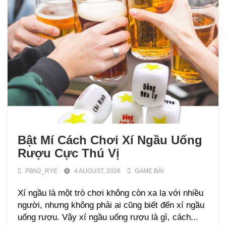
Bật Mí Cách Chơi Xí Ngầu Uống
Rượu Cực Thú Vị
PBN2_RYE
4 AUGUST, 2026
GAME BÀI
Xí ngầu là một trò chơi không còn xa lạ với nhiều
người, nhưng không phải ai cũng biết đến xí ngầu
uống rượu. Vậy xí ngầu uống rượu là gì, cách...