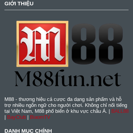
GIỚI THIỆU
M88 - thương hiệu cá cược đa dạng sản phẩm và hỗ
trợ nhiều ngôn ngữ cho người chơi. Không chỉ nổi tiếng
tại Việt Nam, M88 phổ biến ở khu vực châu Á. |
BALL88
|
BayClub
|
BiaomTV
DANH MỤC CHÍNH