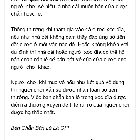
người chơi sẽ hiểu là nhà cái muốn bán cửa cược
chẵn hoặc lẻ.
Thông thường khi tham gia vào cá cược xóc đĩa,
nếu như nhà cái không cảm thấy đáp ứng số tiền
đặt cược ở một ván nào đó. Hoặc không khớp với
dự định thì nhà cái hoặc người xóc đĩa có thể hô
bán chẵn bán lẻ để bán bớt vé của cửa cược cho
người chơi khác.
Người chơi khi mua vé nếu như kết quả về đúng
thì người chơi vẫn sẽ được nhận toàn bộ tiền
thưởng. Việc bán chẵn bán lẻ trong xóc đĩa được
diễn ra thường xuyên để tỉ lệ rủi ro của người chơi
được hạ thấp nhất.
Bán Chẵn Bán Lẻ Là Gì?