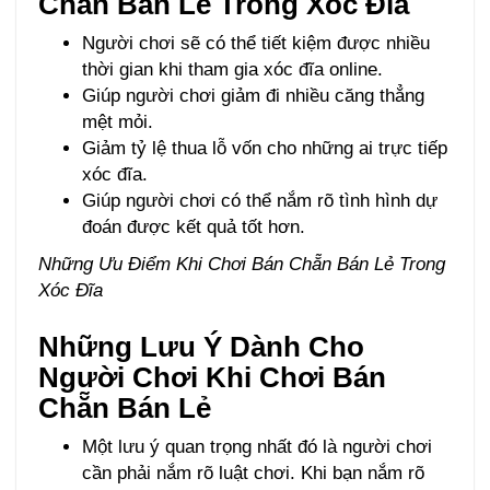
Chẵn Bán Lẻ Trong Xóc Đĩa
Người chơi sẽ có thể tiết kiệm được nhiều
thời gian khi tham gia xóc đĩa online.
Giúp người chơi giảm đi nhiều căng thẳng
mệt mỏi.
Giảm tỷ lệ thua lỗ vốn cho những ai trực tiếp
xóc đĩa.
Giúp người chơi có thể nắm rõ tình hình dự
đoán được kết quả tốt hơn.
Những Ưu Điểm Khi Chơi Bán Chẵn Bán Lẻ Trong
Xóc Đĩa
Những Lưu Ý Dành Cho
Người Chơi Khi Chơi Bán
Chẵn Bán Lẻ
Một lưu ý quan trọng nhất đó là người chơi
cần phải nắm rõ luật chơi. Khi bạn nắm rõ