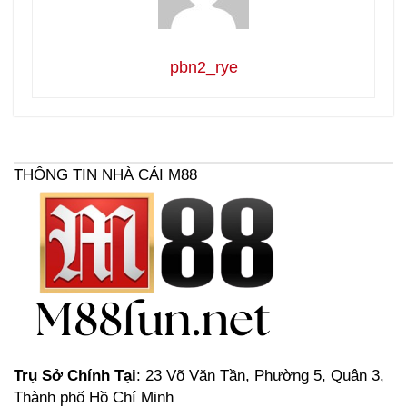
pbn2_rye
THÔNG TIN NHÀ CÁI M88
Trụ Sở Chính Tại
: 23 Võ Văn Tần, Phường 5, Quận 3,
Thành phố Hồ Chí Minh