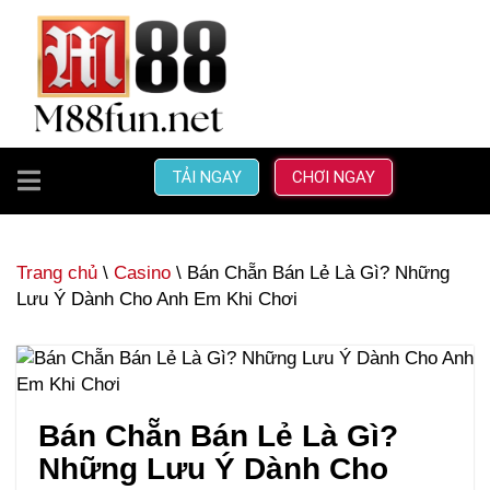
TOGGLE
TẢI NGAY
CHƠI NGAY
NAVIGATION
Trang chủ
\
Casino
\ Bán Chẵn Bán Lẻ Là Gì? Những
Lưu Ý Dành Cho Anh Em Khi Chơi
Bán Chẵn Bán Lẻ Là Gì?
Những Lưu Ý Dành Cho