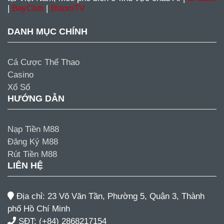
|
BayClub
|
BiaomTV
DANH MỤC CHÍNH
Cá Cược Thể Thao
Casino
Xổ Số
HƯỚNG DẪN
Nạp Tiền M88
Đăng Ký M88
Rút Tiền M88
LIÊN HỆ
Địa chỉ: 23 Võ Văn Tần, Phường 5, Quận 3, Thành
phố Hồ Chí Minh
SĐT: (+84) 2868217154