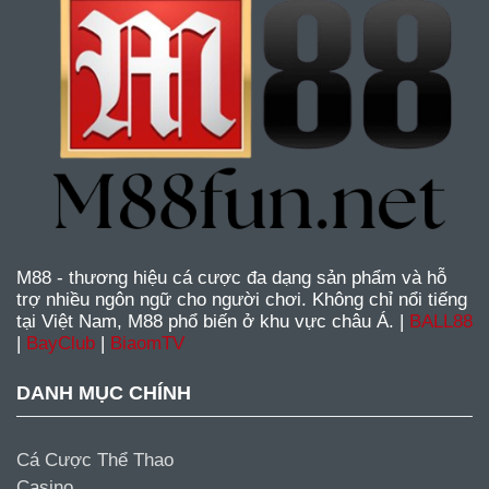
M88 - thương hiệu cá cược đa dạng sản phẩm và hỗ
trợ nhiều ngôn ngữ cho người chơi. Không chỉ nổi tiếng
tại Việt Nam, M88 phổ biến ở khu vực châu Á. |
BALL88
|
BayClub
|
BiaomTV
DANH MỤC CHÍNH
Cá Cược Thể Thao
Casino