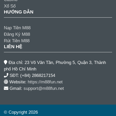
Xổ Số
HƯỚNG DẪN
Nạp Tiền M88
Đăng Ký M88
Rút Tiền M88
LIÊN HỆ
Địa chỉ: 23 Võ Văn Tần, Phường 5, Quận 3, Thành
phố Hồ Chí Minh
SĐT: (+84) 2868217154
Website:
https://m88fun.net
Gmail:
support@m88fun.net
© Copyright 2026