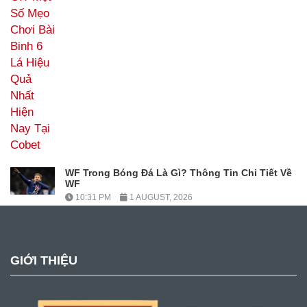
WF Trong Bóng Đá Là Gì? Thông Tin Chi Tiết Về
WF
10:31 PM
1 AUGUST, 2026
GIỚI THIỆU