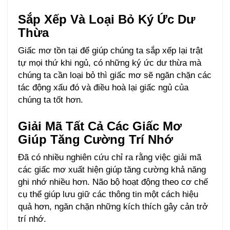
Sắp Xếp Và Loại Bỏ Ký Ức Dư
Thừa
Giấc mơ tồn tại để giúp chúng ta sắp xếp lại trật
tự mọi thứ khi ngủ, có những ký ức dư thừa mà
chúng ta cần loại bỏ thì giấc mơ sẽ ngăn chặn các
tác động xấu đó và điều hoà lại giấc ngủ của
chúng ta tốt hơn.
Giải Mã Tất Cả Các Giấc Mơ
Giúp Tăng Cường Trí Nhớ
Đã có nhiều nghiên cứu chỉ ra rằng việc giải mã
các giấc mơ xuất hiện giúp tăng cường khả năng
ghi nhớ nhiều hơn. Não bộ hoạt động theo cơ chế
cụ thể giúp lưu giữ các thông tin một cách hiệu
quả hơn, ngăn chặn những kích thích gây cản trở
trí nhớ.