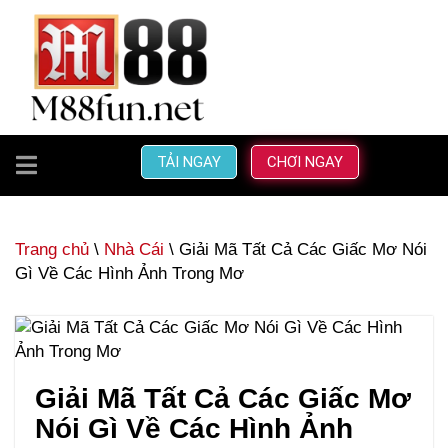
TOGGLE
TẢI NGAY
CHƠI NGAY
NAVIGATION
Trang chủ
\
Nhà Cái
\ Giải Mã Tất Cả Các Giấc Mơ Nói
Gì Về Các Hình Ảnh Trong Mơ
Giải Mã Tất Cả Các Giấc Mơ
Nói Gì Về Các Hình Ảnh