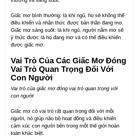
thường và sáng suốt.
Giấc mơ bình thường: là khi ngủ, họ sẽ không thể
điều khiển và nhận thức được bản thân đang mơ.
Giấc mơ sáng suốt: là khi ngủ, người nằm mơ sẽ
ý thức được là họ đang mơ và có thể điều khiển
được giấc mơ.
Vai Trò Của Các Giấc Mơ Đóng
Vai Trò Quan Trọng Đối Với
Con Người
Vai trò của giấc mơ đóng vai trò quan trọng với
con người
Giấc mơ có vai trò rất quan trọng đối với mỗi
người, nó giúp não bộ hoạt động và điều khiển
cảm xúc con người bên trong một thế giới hoàn
toàn khác biệt.