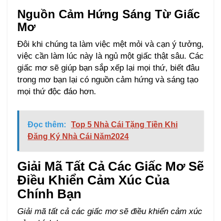
Nguồn Cảm Hứng Sáng Từ Giấc
Mơ
Đôi khi chúng ta làm việc mệt mỏi và cạn ý tưởng,
việc cần làm lúc này là ngủ một giấc thật sâu. Các
giấc mơ sẽ giúp bạn sắp xếp lại mọi thứ, biết đâu
trong mơ bạn lại có nguồn cảm hứng và sáng tạo
mọi thứ độc đáo hơn.
Đọc thêm:
Top 5 Nhà Cái Tặng Tiền Khi
Đăng Ký Nhà Cái Năm2024
Giải Mã Tất Cả Các Giấc Mơ Sẽ
Điều Khiển Cảm Xúc Của
Chính Bạn
Giải mã tất cả các giấc mơ sẽ điều khiển cảm xúc