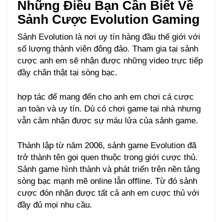
Những Điều Bạn Cần Biết Về
Sảnh Cược Evolution Gaming
Sảnh Evolution là nơi uy tín hàng đầu thế giới với
số lượng thành viên đông đảo. Tham gia tại sảnh
cược anh em sẽ nhận được những video trực tiếp
đầy chân thật tại sòng bạc.
hợp tác để mang đến cho anh em chơi cá cược
an toàn và uy tín. Dù có chơi game tại nhà nhưng
vẫn cảm nhận được sự máu lửa của sảnh game.
Thành lập từ năm 2006, sảnh game Evolution đã
trở thành tên gọi quen thuộc trong giới cược thủ.
Sảnh game hình thành và phát triển trên nền tảng
sòng bạc mạnh mẽ online lẫn offline. Từ đó sảnh
cược đón nhận được tất cả anh em cược thủ với
đầy đủ mọi nhu cầu.