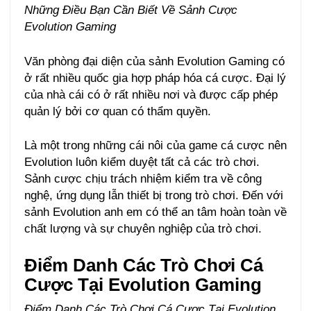
Những Điều Bạn Cần Biết Về Sảnh Cược
Evolution Gaming
Văn phòng đại diện của sảnh Evolution Gaming có
ở rất nhiều quốc gia hợp pháp hóa cá cược. Đại lý
của nhà cái có ở rất nhiều nơi và được cấp phép
quản lý bởi cơ quan có thẩm quyền.
Là một trong những cái nôi của game cá cược nên
Evolution luôn kiểm duyệt tất cả các trò chơi.
Sảnh cược chịu trách nhiệm kiểm tra về công
nghệ, ứng dụng lẫn thiết bị trong trò chơi. Đến với
sảnh Evolution anh em có thể an tâm hoàn toàn về
chất lượng và sự chuyên nghiệp của trò chơi.
Điểm Danh Các Trò Chơi Cá
Cược Tại Evolution Gaming
Điểm Danh Các Trò Chơi Cá Cược Tại Evolution