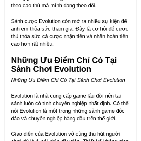
theo cao thủ mà mình đang theo dõi.
Sảnh cược Evolution còn mở ra nhiều sự kiện để
anh em thỏa sức tham gia. Đây là cơ hội để cược
thủ thỏa sức cá cược nhận tiền và nhận hoàn tiền
cao hơn rất nhiều.
Những Ưu Điểm Chỉ Có Tại
Sảnh Chơi Evolution
Những Ưu Điểm Chỉ Có Tại Sảnh Chơi Evolution
Evolution là nhà cung cấp game lâu đời nên tại
sảnh luôn có tính chuyên nghiệp nhất định. Có thể
nói Evolution là một trong những sảnh game độc
đáo và chuyên nghiệp hàng đầu trên thế giới.
Giao diện của Evolution vô cùng thu hút người