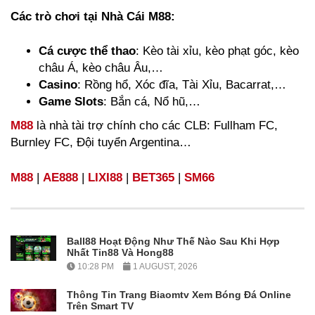
Các trò chơi tại Nhà Cái M88:
Cá cược thể thao
: Kèo tài xỉu, kèo phạt góc, kèo
châu Á, kèo châu Âu,…
Casino
: Rồng hổ, Xóc đĩa, Tài Xỉu, Bacarrat,…
Game Slots
: Bắn cá, Nổ hũ,…
M88
là nhà tài trợ chính cho các CLB: Fullham FC,
Burnley FC, Đội tuyển Argentina…
M88
|
AE888
|
LIXI88
|
BET365
|
SM66
Ball88 Hoạt Động Như Thế Nào Sau Khi Hợp
Nhất Tin88 Và Hong88
10:28 PM
1 AUGUST, 2026
Thông Tin Trang Biaomtv Xem Bóng Đá Online
Trên Smart TV