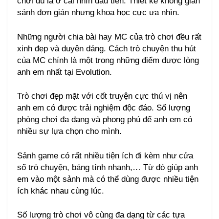
chơi dù là ở cái nhìn đầu tiên. Thiết kế không gian
sảnh đơn giản nhưng khoa học cực ưa nhìn.
Những người chia bài hay MC của trò chơi đều rất
xinh đẹp và duyên dáng. Cách trò chuyện thu hút
của MC chính là một trong những điểm được lòng
anh em nhất tại Evolution.
Trò chơi đẹp mặt với cốt truyện cực thú vị nên
anh em có được trải nghiệm độc đáo. Số lượng
phòng chơi đa dạng và phong phú để anh em có
nhiều sự lựa chọn cho mình.
Sảnh game có rất nhiều tiện ích đi kèm như cửa
sổ trò chuyện, bảng tính nhanh,… Từ đó giúp anh
em vào một sảnh mà có thể dùng được nhiều tiện
ích khác nhau cùng lúc.
Số lượng trò chơi vô cùng đa dạng từ các tựa