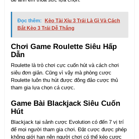
Đọc thêm:
Kèo Tài Xỉu 3 Trái Là Gì Và Cách
Bắt Kèo 3 Trái Dễ Thắng
Chơi Game Roulette Siêu Hấp
Dẫn
Roulette là trò chơi cực cuốn hút và cách chơi
siêu đơn giản. Cũng vì vậy mà phòng cược
Roulette luôn thu hút được đông đảo cược thủ
tham gia lựa chọn cá cược.
Game Bài Blackjack Siêu Cuốn
Hút
Blackjack tại sảnh cược Evolution có đến 7 vị trí
để mọi người tham gia chơi. Đặt cược được phép
không giới hạn nên người chơi có thể kéo cược