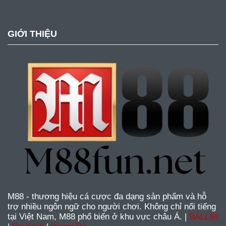
GIỚI THIỆU
M88 - thương hiệu cá cược đa dạng sản phẩm và hỗ
trợ nhiều ngôn ngữ cho người chơi. Không chỉ nổi tiếng
tại Việt Nam, M88 phổ biến ở khu vực châu Á. |
BALL88