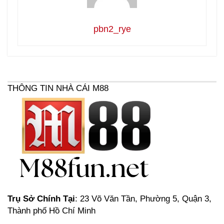
pbn2_rye
THÔNG TIN NHÀ CÁI M88
Trụ Sở Chính Tại
: 23 Võ Văn Tần, Phường 5, Quận 3,
Thành phố Hồ Chí Minh