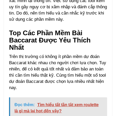
xác minh lại thông tin. Việc sử dụng các tool kém
uy tín gây nguy cơ bị xâm nhập và đánh cắp thông
tin. Do đó, nên tìm hiểu và cân nhắc kỹ trước khi
sử dụng các phần mềm này.
Top Các Phần Mềm Bài
Baccarat Được Yêu Thích
Nhất
Trên thị trường có không ít phần mềm dự đoán
Baccarat khác nhau cho người chơi lựa chọn. Tuy
nhiên, để có kết quả tốt nhất và đảm bảo an toàn
thì cần tìm hiểu thật kỹ. Cùng tìm hiểu một số tool
dự đoán Baccarat được chọn lựa nhiều nhất hiện
nay.
Đọc thêm:
Tìm hiểu tất tần tật xem roulette
là gì mà lại hot đến vậy?