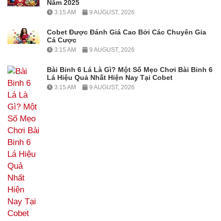
Năm 2025
3:15 AM
9 AUGUST, 2026
Cobet Được Đánh Giá Cao Bởi Các Chuyên Gia
Cá Cược
3:15 AM
9 AUGUST, 2026
Bài Binh 6 Lá Là Gì? Một Số Mẹo Chơi Bài Binh 6
Lá Hiệu Quả Nhất Hiện Nay Tại Cobet
3:15 AM
9 AUGUST, 2026