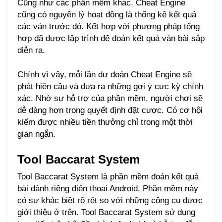
Cũng như các phần mềm khác, Cheat Engine
cũng có nguyên lý hoạt động là thống kê kết quả
các ván trước đó. Kết hợp với phương pháp tổng
hợp đã được lập trình để đoán kết quả ván bài sắp
diễn ra.
Chính vì vậy, mỗi lần dự đoán Cheat Engine sẽ
phát hiện cầu và đưa ra những gợi ý cực kỳ chính
xác. Nhờ sự hỗ trợ của phần mềm, người chơi sẽ
dễ dàng hơn trong quyết định đặt cược. Có cơ hội
kiếm được nhiều tiền thưởng chỉ trong một thời
gian ngắn.
Tool Baccarat System
Tool Baccarat System là phần mềm đoán kết quả
bài dành riêng điện thoại Android. Phần mềm này
có sự khác biệt rõ rệt so với những công cụ được
giới thiệu ở trên. Tool Baccarat System sử dụng