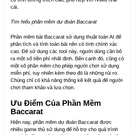
cái.
Tìm hiểu phần mềm dự đoán Baccarat
Phần mềm bài Baccarat sử dụng thuật toán AI để
phân tích và tính toán bài nên có tính chính xác
cao. Để sử dụng các tool này, người dùng cần bỏ
ra một số tiền phí nhất định. Bên cạnh đó, cũng có
một số phần mềm cho phép người chơi sử dụng
miễn phí, tuy nhiên kèm theo đó là những rủi ro.
Chúng chỉ có khả năng thống kê kết quả để người
chơi tham khảo và lựa chọn.
Ưu Điểm Của Phần Mềm
Baccarat
Hiện nay, phần mềm dự đoán Baccarat được
nhiều game thủ sử dụng để hỗ trợ cho quá trình