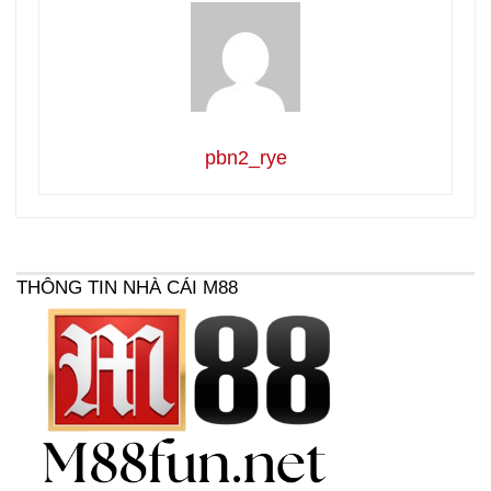
pbn2_rye
THÔNG TIN NHÀ CÁI M88